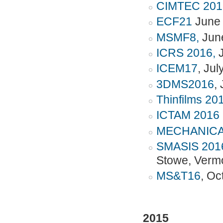
CIMTEC 201
ECF21
June 
MSMF8,
June
ICRS 2016,
ICEM17
, Ju
3DMS2016
,
Thinfilms 20
ICTAM 2016 
MECHANICA
SMASIS 201
Stowe, Verm
MS&T16
, Oc
2015