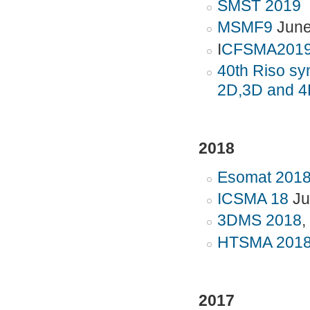
SMST 2019
MSMF9
June
I
CFSMA2019
40th Riso sy
2D,3D and 
2018
Esomat 201
ICSMA 18
Ju
3
DMS 2018
,
HTSMA 201
2017