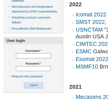
materials
2022
Microstructure and temperature
dependence of NiTi superelasticity
Icomat 2022
Pohyblivá rozhraní v pevných
SMST 2022
,
látkách
USNCTAM
"3
RoundRobin SMA Modelování
Austin USA 
User login
CIMTEC 202
ESMC
Galway
Username
*
Esomat 202
Password
*
MSMF10
Brn
Request new password
2021
Mecasens 2