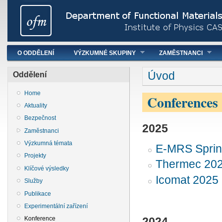
Hlavní menu
O ODDĚLENÍ
VÝZKUMNÉ SKUPINY
ZAMĚSTNANCI
You are here
Úvod
Oddělení
Home
Conferences
Aktuality
Bezpečnost
2025
Zaměstnanci
Výzkumná témata
E-MRS Sprin
Projekty
Thermec 20
Klíčové výsledky
Icomat 2025
Služby
Publikace
Experimentální zařízení
Konference
2024