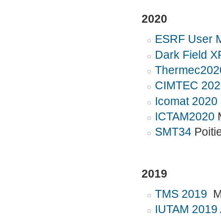
2020
ESRF User M
Dark Field 
Thermec20
CIMTEC 20
Icomat 2020
ICTAM2020
M
SMT34
Poiti
2019
TMS 2019
M
IUTAM 2019 A