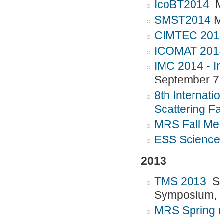
IcoBT2014
M
SMST2014
M
CIMTEC 20
ICOMAT 201
IMC 2014 - I
September 7
8th Internat
Scattering Fac
MRS Fall Me
ESS Scienc
2013
TMS 2013
Sa
Symposium,
MRS Spring 