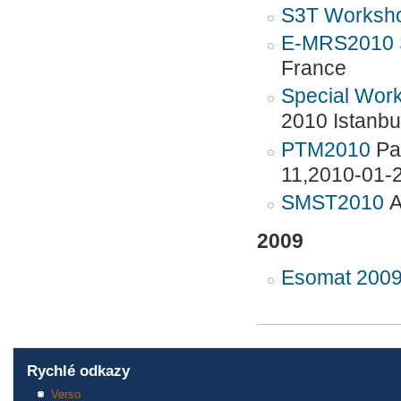
S3T Worksh
E-MRS2010 
France
Special Wor
2010 Istanbu
PTM2010
Pal
11,2010-01-
SMST2010
A
2009
Esomat 200
Rychlé odkazy
Verso