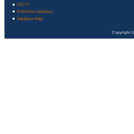
FZU IT
Kožíškova databáze
Databáze Mája
Copyright ©