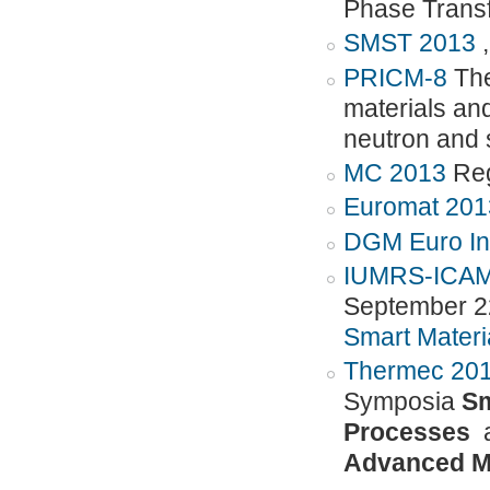
Phase Transf
SMST 2013
PRICM-8
The
materials a
neutron and 
MC 2013
Reg
Euromat 201
DGM Euro Int
IUMRS-ICA
September 2
Smart Materi
Thermec 20
Symposia
Sm
Processes
Advanced Ma