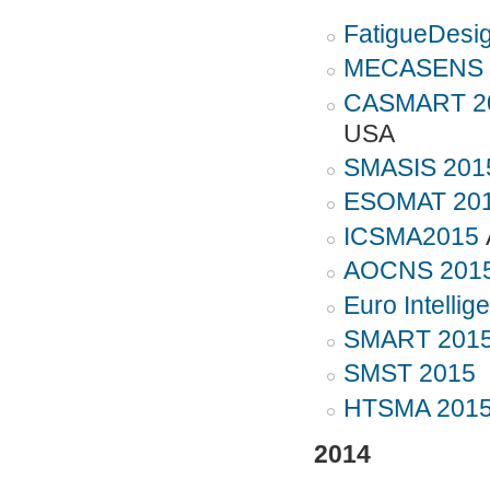
FatigueDesi
MECASENS 
CASMART 20
USA
SMASIS 201
ESOMAT 20
ICSMA2015
AOCNS 201
Euro Intellig
SMART 201
SMST 2015
M
HTSMA 201
2014