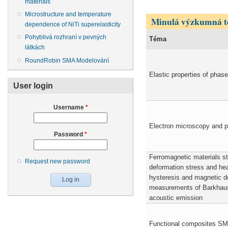
Pages
materials
Microstructure and temperature
Minulá výzkumná t
dependence of NiTi superelasticity
Pohyblivá rozhraní v pevných
Téma
látkách
RoundRobin SMA Modelování
Elastic properties of pha
User login
Username
*
Electron microscopy and pr
Password
*
Ferromagnetic materials stu
Request new password
deformation stress and he
hysteresis and magnetic d
measurements of Barkhaus
acoustic emission
Functional composites S