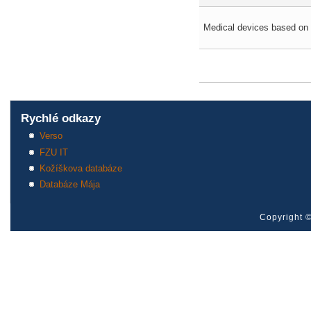
Medical devices based on 
Pages
Rychlé odkazy
Verso
FZU IT
Kožíškova databáze
Databáze Mája
Copyright ©