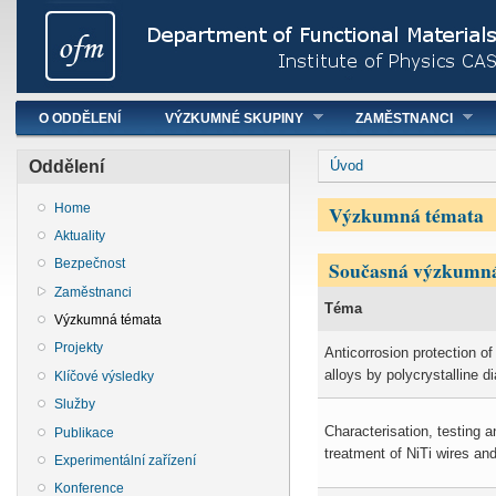
Hlavní menu
O ODDĚLENÍ
VÝZKUMNÉ SKUPINY
ZAMĚSTNANCI
You are here
Oddělení
Úvod
Výzkumná témata
Home
Aktuality
Současná výzkumná
Bezpečnost
Zaměstnanci
Téma
Výzkumná témata
Projekty
Anticorrosion protection of
alloys by polycrystalline 
Klíčové výsledky
Služby
Characterisation, testing a
Publikace
treatment of NiTi wires an
Experimentální zařízení
Konference