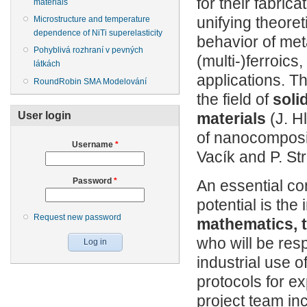
for their fabric
materials
Microstructure and temperature
unifying theoret
dependence of NiTi superelasticity
behavior of met
Pohyblivá rozhraní v pevných
(multi-)ferroics
látkách
applications. T
RoundRobin SMA Modelování
the field of
soli
User login
materials
(J. Hl
of nanocomposit
Username
*
Vacík and P. St
Password
*
An essential co
potential is the
Request new password
mathematics, 
who will be resp
industrial use o
protocols for e
project team inc