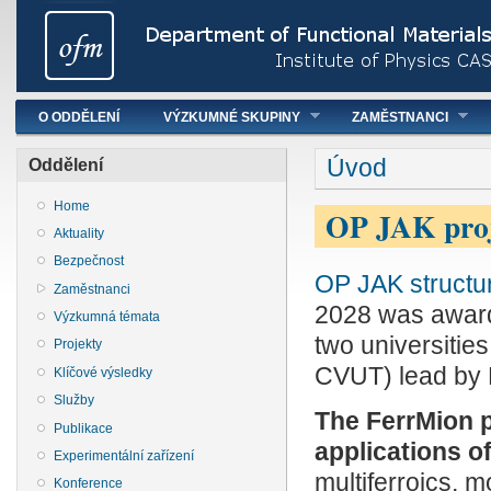
Hlavní menu
O ODDĚLENÍ
VÝZKUMNÉ SKUPINY
ZAMĚSTNANCI
You are here
Úvod
Oddělení
Home
OP JAK pr
Aktuality
Bezpečnost
OP JAK structu
Zaměstnanci
2028 was awarde
Výzkumná témata
two universiti
Projekty
CVUT) lead by 
Klíčové výsledky
Služby
The FerrMion p
Publikace
applications of
Experimentální zařízení
multiferroics, 
Konference