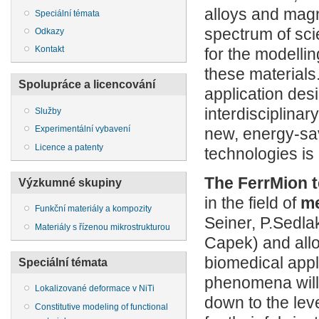
alloys and magn
Speciální témata
spectrum of sci
Odkazy
Kontakt
for the modelli
these materials
Spolupráce a licencování
application desi
interdisciplinar
Služby
Experimentální vybavení
new, energy-sav
Licence a patenty
technologies i
The FerrMion 
Výzkumné skupiny
in the field of
me
Funkční materiály a kompozity
Seiner, P.Sedlak
Materiály s řízenou mikrostrukturou
Capek) and alloy
biomedical appl
Speciální témata
phenomena will 
Lokalizované deformace v NiTi
down to the lev
Constitutive modeling of functional