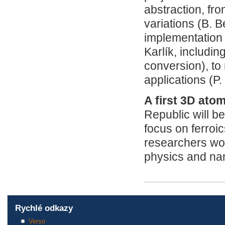
abstraction, fro
variations (B. 
implementation 
Karlík, includin
conversion), to
applications (P.
A first 3D ato
Republic will be
focus on ferroic
researchers work
physics and na
Rychlé odkazy
Verso