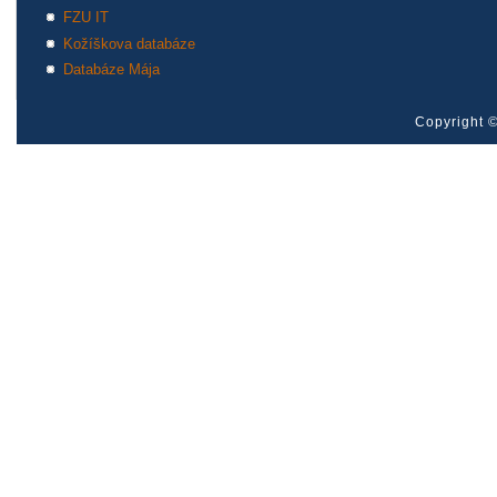
FZU IT
Kožíškova databáze
Databáze Mája
Copyright ©