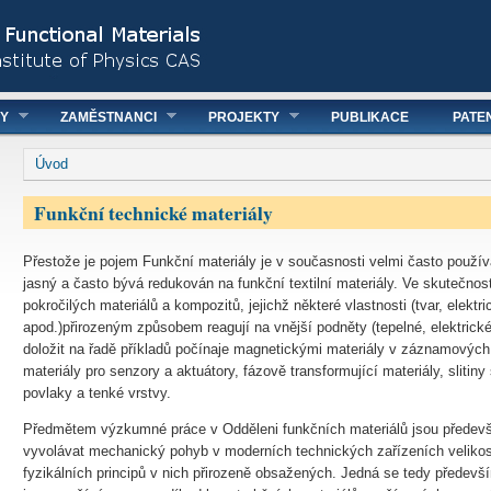
NY
ZAMĚSTNANCI
PROJEKTY
PUBLIKACE
PATE
You are here
Úvod
Funkční technické materiály
Přestože je pojem Funkční materiály je v současnosti velmi často použí
jasný a často bývá redukován na funkční textilní materiály. Ve skutečnost
pokročilých materiálů a kompozitů, jejichž některé vlastnosti (tvar, elekt
apod.)přirozeným způsobem reagují na vnější podněty (tepelné, elektrické
doložit na řadě příkladů počínaje magnetickými materiály v záznamových 
materiály pro senzory a aktuátory, fázově transformující materiály, sliti
povlaky a tenké vrstvy.
Předmětem výzkumné práce v Odděleni funkčních materiálů jsou předev
vyvolávat mechanický pohyb v moderních technických zařízeních velikos
fyzikálních principů v nich přirozeně obsažených. Jedná se tedy předev