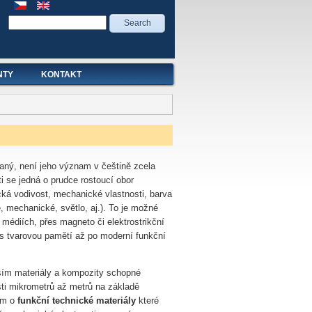
Search form
Search
NTY
KONTAKT
vaný, není jeho význam v češtině zcela
i se jedná o prudce rostoucí obor
rická vodivost, mechanické vlastnosti, barva
, mechanické, světlo, aj.). To je možné
médiích, přes magneto či elektrostrikční
ny s tvarovou pamětí až po moderní funkční
ším materiály a kompozity schopné
ti mikrometrů až metrů na základě
ším o
funkční technické materiály
které