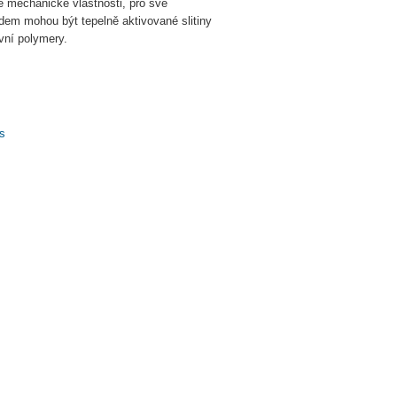
é mechanické vlastnosti, pro své
adem mohou být tepelně aktivované slitiny
vní polymery.
s