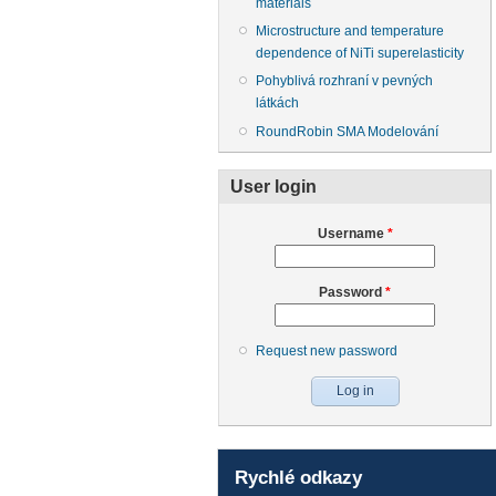
materials
Microstructure and temperature
dependence of NiTi superelasticity
Pohyblivá rozhraní v pevných
látkách
RoundRobin SMA Modelování
User login
Username
*
Password
*
Request new password
Rychlé odkazy