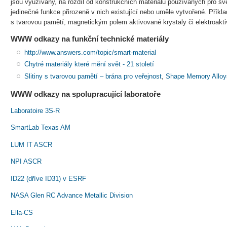
jsou využívány, na rozdíl od konstrukčních materiálů používaných pro sv
jedinečné funkce přirozeně v nich existující nebo uměle vytvořené. Příkl
s tvarovou pamětí, magnetickým polem aktivované krystaly či elektroakti
WWW odkazy na funkční technické materiály
http://www.answers.com/topic/smart-material
Chytré materiály které mění svět - 21 století
Slitiny s tvarovou pamětí – brána pro veřejnost
,
Shape Memory Alloy
WWW odkazy na spolupracující laboratoře
Laboratoire 3S-R
SmartLab Texas AM
LUM IT ASCR
NPI ASCR
ID22 (dříve ID31) v ESRF
NASA Glen RC Advance Metallic Division
Ella-CS