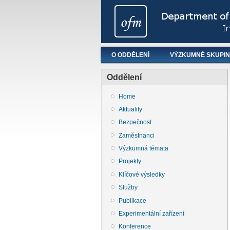
Hlavní menu
O ODDĚLENÍ
VÝZKUMNÉ SKUPI
Oddělení
Home
Aktuality
Bezpečnost
Zaměstnanci
Výzkumná témata
Projekty
Klíčové výsledky
Služby
Publikace
Experimentální zařízení
Konference