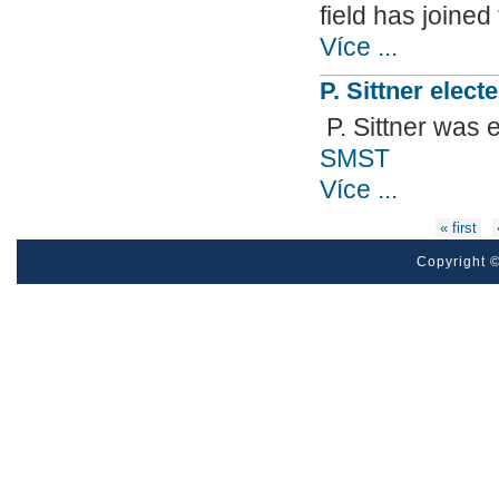
field has joine
Více ...
P. Sittner elec
P. Sittner was
SMST
Více ...
Pages
« first
Copyright ©