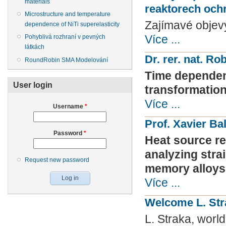
materials
reaktorech och
Microstructure and temperature
Zajímavé objevy
dependence of NiTi superelasticity
Více ...
Pohyblivá rozhraní v pevných
látkách
Dr. rer. nat. R
RoundRobin SMA Modelování
Time dependenc
User login
transformatio
Více ...
Username
*
Prof. Xavier Ba
Password
*
Heat source r
analyzing stra
Request new password
memory alloys
Více ...
Welcome L. Str
L. Straka, worl