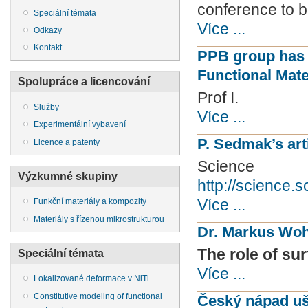
conference to b
Speciální témata
Více ...
Odkazy
Kontakt
PPB group has 
Functional Mater
Spolupráce a licencování
Prof I.
Služby
Více ...
Experimentální vybavení
P. Sedmak’s art
Licence a patenty
Science
Výzkumné skupiny
http://science.
Více ...
Funkční materiály a kompozity
Materiály s řízenou mikrostrukturou
Dr. Markus Wohl
The role of sur
Speciální témata
Více ...
Lokalizované deformace v NiTi
Constitutive modeling of functional
Český nápad uše