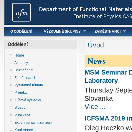
Hlavní menu
O ODDĚLENÍ
VÝZKUMNÉ SKUPINY
ZAMĚSTNANCI
You are here
Úvod
Oddělení
Home
News
Aktuality
Bezpečnost
MSM Seminar D.
Zaměstnanci
Laboratory
Výzkumná témata
Thursday Septe
Projekty
Slovanka
Klíčové výsledky
Více ...
Služby
Publikace
ICFSMA 2019 i
Experimentální zařízení
Oleg Heczko wa
Konference