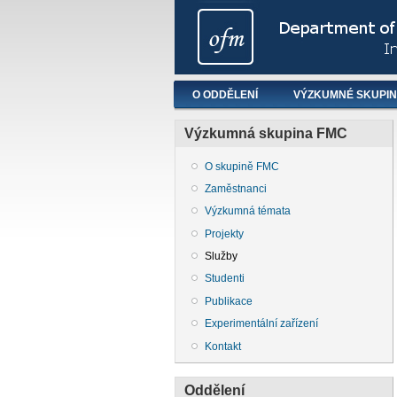
Hlavní menu
O ODDĚLENÍ
VÝZKUMNÉ SKUPI
Výzkumná skupina FMC
O skupině FMC
Zaměstnanci
Výzkumná témata
Projekty
Služby
Studenti
Publikace
Experimentální zařízení
Kontakt
Oddělení