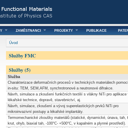
NY
ZAMĚSTNANCI
PROJEKTY
PUBLIKACE
PATE
You are here
Úvod
Služby FMC
Služby (5)
Služba
Charakterizace deformačních procesů v technických materiálech pomoc
in-situ: TEM, SEM,AFM, synchrotronové a neutronové difrakce.
Návrh, simulace a zkoušení funkčních textilií s vlákny NiTi pro aplikace
lékařské technice, dopravě, stavebnictví, aj.
Návrh, simulace, zkoušení a vývoj superelastických prvků NiTi pro
mikroinvazivní postupy a lékařské implantáty.
Termomechanické zkoušky materiálů (statické, dynamické, únava, tah, t
krut, ohyb, biaxial tah, -100°C- +500°C, v kapalném a plynné prostředí).