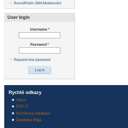
RoundRobin SMA Modelování
User login
Username
*
Password
*
Request new password
Rychlé odkazy
Verso
FZU IT
Kožíškova databáze
Databáze Mája