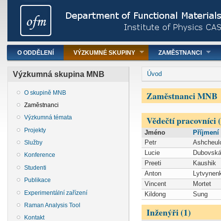
Hlavní menu
O ODDĚLENÍ
VÝZKUMNÉ SKUPINY
ZAMĚSTNANCI
You are here
Výzkumná skupina MNB
Úvod
Zaměstnanci MNB
O skupině MNB
Zaměstnanci
Vědečtí pracovníci (
Výzkumná témata
Projekty
Jméno
Příjmení
Petr
Ashcheul
Služby
Lucie
Dubovsk
Konference
Preeti
Kaushik
Studenti
Anton
Lytvynen
Publikace
Vincent
Mortet
Experimentální zařízení
Kildong
Sung
Raman Analysis Tool
Inženýři (1)
Kontakt