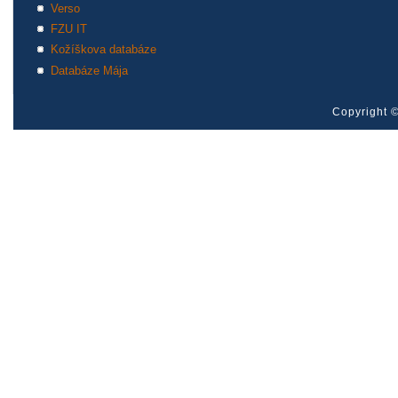
Verso
FZU IT
Kožíškova databáze
Databáze Mája
Copyright ©