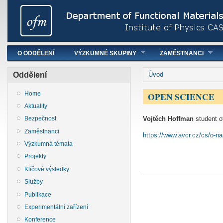
Hlavní menu
O ODDĚLENÍ
VÝZKUMNÉ SKUPINY
ZAMĚSTNANCI
You are here
Oddělení
Úvod
OPEN SCIENCE
Home
Aktuality
Vojtěch Hoffman
student o
Bezpečnost
Zaměstnanci
https://www.avcr.cz/cs/o-nas
Výzkumná témata
Projekty
Klíčové výsledky
Služby
Publikace
Experimentální zařízení
Konference