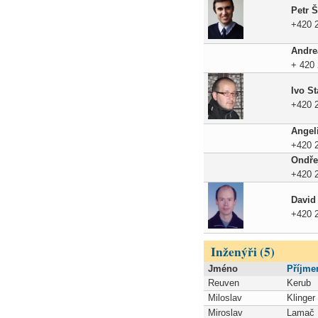
Petr Š
+420 
Andre
+ 420
Ivo St
+420 
Angel
+420 
Ondře
+420 
David
+420 
Inženýři (5)
Jméno
Příjme
Reuven
Kerub
Miloslav
Klinger
Miroslav
Lamač