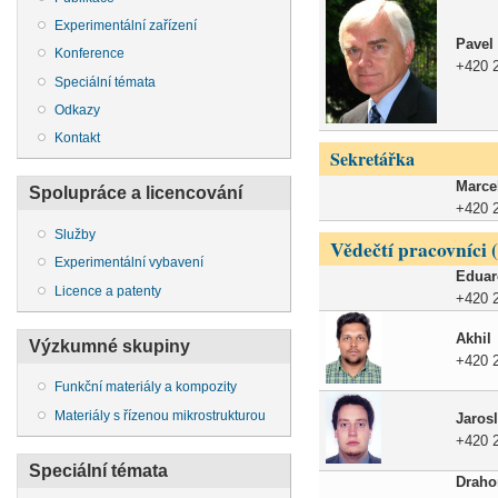
Experimentální zařízení
Pavel
Konference
+420 
Speciální témata
Odkazy
Kontakt
Sekretářka
Marce
Spolupráce a licencování
+420 
Služby
Vědečtí pracovníci 
Experimentální vybavení
Eduar
Licence a patenty
+420 
Akhil
Výzkumné skupiny
+420 
Funkční materiály a kompozity
Materiály s řízenou mikrostrukturou
Jaros
+420 
Speciální témata
Draho