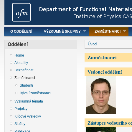
Hlavní menu
O ODDĚLENÍ
VÝZKUMNÉ SKUPINY
ZAMĚSTNANCI
You are here
Oddělení
Úvod
Zaměstnanci
Home
Aktuality
Bezpečnost
Vedoucí oddělení
Zaměstnanci
Studenti
Bývalí zaměstnanci
Výzkumná témata
Projekty
Klíčové výsledky
Zástupce vedoucího o
Služby
Publikace