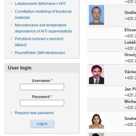
+420 
Lokalizované deformace v NiTi
Constitutive modeling of functional
Ondře
materials
+420 
Microstructure and temperature
Elizav
dependence of NiTi superelasticity
+420 
Pohyblivá rozhraní v pevných
Lukáš
látkách
+420 
RoundRobin SMA Modelování
Orsol
+420 
User login
Václa
+420 
Username
*
Jan P
+420 
Password
*
Micha
+420 
Request new password
Sneha
+420 