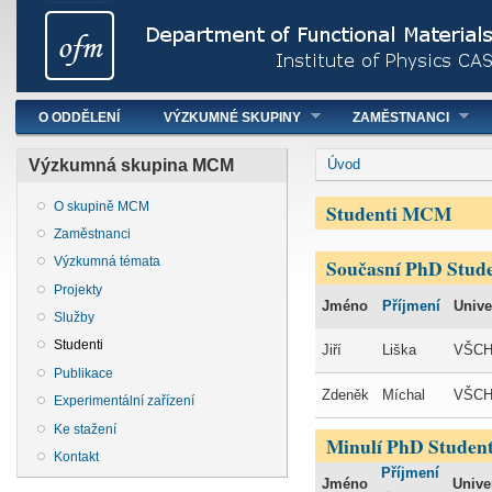
Hlavní menu
O ODDĚLENÍ
VÝZKUMNÉ SKUPINY
ZAMĚSTNANCI
You are here
Výzkumná skupina MCM
Úvod
Studenti MCM
O skupině MCM
Zaměstnanci
Současní PhD Stude
Výzkumná témata
Projekty
Jméno
Příjmení
Unive
Služby
Studenti
Jiří
Liška
VŠC
Publikace
Zdeněk
Míchal
VŠC
Experimentální zařízení
Ke stažení
Minulí PhD Student
Kontakt
Příjmení
Jméno
Unive