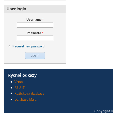
User login
Username
*
Password
*
Request new password
Rychlé odkazy
Verso
FZU IT
Kožíškova databáze
Databáze Mája
Copyright ©