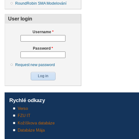
RoundRobin SMA Modelování
User login
Username
*
Password
*
Request new password
Rychlé odkazy
Verso
FZU IT
Kožíškova databáze
Databáze Mája