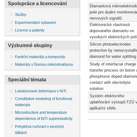
Spolupráce a licencování
Diamantová mikroelektrod
pole pro duální monitorová
Služby
nervových signálů
Experimentální vybavení
Elektronické vlastnosti
Licence a patenty
dopovaného diamantu ve
vysokých elektrických polí
Silicon photoelectrodes
Výzkumné skupiny
protection by nanocrystalli
diamond for water splitting
Funkční materiály a kompozity
Study of interfacial charge
Materiály s řízenou mikrostrukturou
transfer process on boron
phosphorus doped diamond
Speciální témata
contact with electrolyte
solution
Lokalizované deformace v NiTi
Systém efektivního
Constitutive modeling of functional
uplatňování výstupů FZÚ 
materials
aplikační sféře
Microstructure and temperature
dependence of NiTi superelasticity
Pohyblivá rozhraní v pevných
látkách