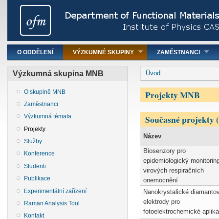
Hlavní menu
O ODDĚLENÍ
VÝZKUMNÉ SKUPINY
ZAMĚSTNANCI
You are here
Výzkumná skupina MNB
Úvod
Projekty MNB
O skupině MNB
Zaměstnanci
Současné projekty (
Výzkumná témata
Projekty
Název
Služby
Biosenzory pro
Konference
epidemiologický monitorin
Studenti
virových respiračních
Publikace
onemocnění
Experimentální zařízení
Nanokrystalické diamanto
elektrody pro
Raman Analysis Tool
fotoelektrochemické aplik
Kontakt