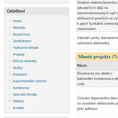
Studium elektrochemickýc
adsorpčních dějů na
Oddělení
nanostrukturovaných sp2 
uhlíkových površích ve vz
Home
k jejich fyzikálně chemic
Aktuality
vlastnostem
Bezpečnost
Základní prvky diamantov
Zaměstnanci
výkonové elektroniky
Výzkumná témata
Projekty
Minulé projekty (7)
Klíčové výsledky
Název
Služby
Biosenzory pro detekci
Publikace
bakteriální kontaminace pi
Experimentální zařízení
vody
Konference
Speciální témata
Chování dopovaného diam
Odkazy
ve vysokém elektrickém po
Kontakt
jeho aplikace